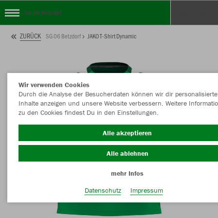
SG 06 Betzdorf
ZURÜCK
SG 06 Betzdorf
JAKO T-Shirt Dynamic
Wir verwenden Cookies
Durch die Analyse der Besucherdaten können wir dir personalisierte
Inhalte anzeigen und unsere Website verbessern. Weitere Informati
zu den Cookies findest Du in den Einstellungen.
Alle akzeptieren
Alle ablehnen
mehr Infos
Datenschutz
Impressum