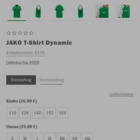
JAKO
T-Shirt Dynamic
Artikelnummer:
6170
Lieferbar bis 2028
Einzelauftrag
Teambestellung
Größentabelle
Kinder (26,00 €)
116
128
140
152
164
Unisex (29,00 €)
S
M
L
XL
XXL
3XL
4XL