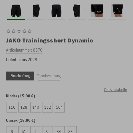
JAKO
Trainingsshort Dynamic
Artikelnummer:
8570
Lieferbar bis 2028
Einzelauftrag
Teambestellung
Größentabelle
Kinder (15,00 €)
116
128
140
152
164
Unisex (18,00 €)
S
M
L
XL
XXL
3XL