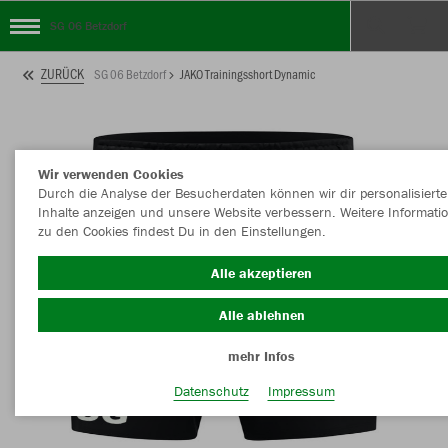
SG 06 Betzdorf
ZURÜCK
SG 06 Betzdorf
JAKO Trainingsshort Dynamic
Wir verwenden Cookies
Durch die Analyse der Besucherdaten können wir dir personalisierte
Inhalte anzeigen und unsere Website verbessern. Weitere Informati
zu den Cookies findest Du in den Einstellungen.
Alle akzeptieren
Alle ablehnen
mehr Infos
Datenschutz
Impressum