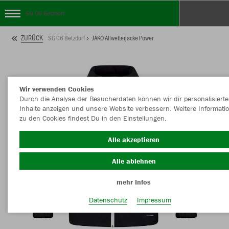
SG 06 Betzdorf
ZURÜCK
SG 06 Betzdorf
JAKO Allwetterjacke Power
Wir verwenden Cookies
Durch die Analyse der Besucherdaten können wir dir personalisierte
Inhalte anzeigen und unsere Website verbessern. Weitere Informati
zu den Cookies findest Du in den Einstellungen.
Alle akzeptieren
Alle ablehnen
mehr Infos
Datenschutz
Impressum