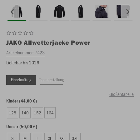
JAKO
Allwetterjacke Power
Artikelnummer:
7423
Lieferbar bis 2026
Einzelauftrag
Teambestellung
Größentabelle
Kinder (44,00 €)
128
140
152
164
Unisex (50,00 €)
S
M
L
XL
XXL
3XL