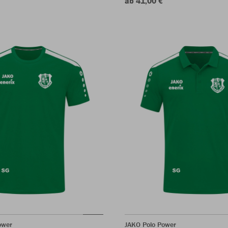
ab 41,00 €
ower
JAKO Polo Power