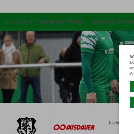
TEAMLINE POWER
TEAMLINE DYNAM
SG 06 Betzdorf
W
Du
an
Co
Nachhaltig