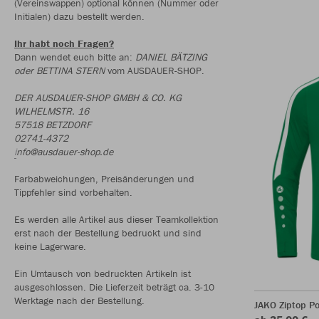
(Vereinswappen) optional können (Nummer oder
Initialen) dazu bestellt werden.
Ihr habt noch Fragen?
Dann wendet euch bitte an:
DANIEL BÄTZING
oder BETTINA STERN
vom AUSDAUER-SHOP.
DER AUSDAUER-SHOP GMBH & CO. KG
WILHELMSTR. 16
57518 BETZDORF
02741-4372
i
nfo@ausdauer-shop.de
Farbabweichungen, Preisänderungen und
Tippfehler sind vorbehalten.
Es werden alle Artikel aus dieser Teamkollektion
erst nach der Bestellung bedruckt und sind
keine Lagerware.
Ein Umtausch von bedruckten Artikeln ist
ausgeschlossen. Die Lieferzeit beträgt ca. 3-10
Werktage nach der Bestellung.
JAKO Ziptop P