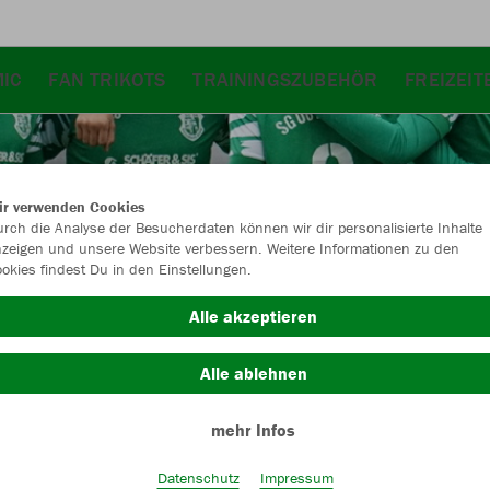
IC
FAN TRIKOTS
TRAININGSZUBEHÖR
FREIZEI
ir verwenden Cookies
rch die Analyse der Besucherdaten können wir dir personalisierte Inhalte
zeigen und unsere Website verbessern. Weitere Informationen zu den
okies findest Du in den Einstellungen.
Alle akzeptieren
Alle ablehnen
mehr Infos
Farbe
Datenschutz
Impressum