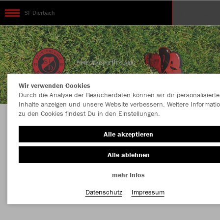
SF Dierbach
Wir verwenden Cookies
Durch die Analyse der Besucherdaten können wir dir personalisierte
Inhalte anzeigen und unsere Website verbessern. Weitere Informati
zu den Cookies findest Du in den Einstellungen.
Dein Teamshop der SF Dierbach powered by
Alle akzeptieren
Sport Schädler
Alle ablehnen
mehr Infos
Nachhaltig
Farbe
Datenschutz
Impressum