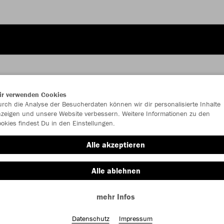
ir verwenden Cookies
rch die Analyse der Besucherdaten können wir dir personalisierte Inhalte
JAK
zeigen und unsere Website verbessern. Weitere Informationen zu den
okies findest Du in den Einstellungen.
rot
Alle akzeptieren
Alle ablehnen
mehr Infos
Einzelau
Datenschutz
Impressum