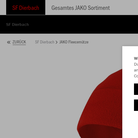
SF Dierbach
Gesamtes JAKO Sortiment
SF Dierbach
SF Dierbach
JAKO Fleecemütze
ZURÜCK
W
Du
an
Co