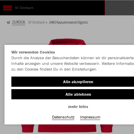
SF Dierbach
ZURÜCK
SF Dierbach
JAKO Kapuzensweat Organic
Wir verwenden Cookies
Durch die Analyse der Besucherdaten können wir dir personalisierte
Inhalte anzeigen und unsere Website verbessern. Weitere Informati
zu den Cookies findest Du in den Einstellungen.
Alle akzeptieren
Alle ablehnen
mehr Infos
Datenschutz
Impressum