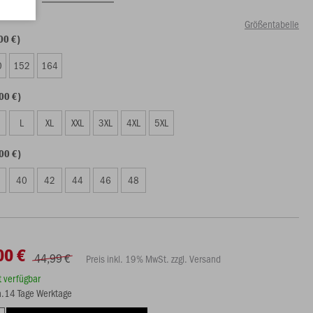
Größentabelle
00 €)
0
152
164
00 €)
L
XL
XXL
3XL
4XL
5XL
00 €)
40
42
44
46
48
00 €
44,99 €
Preis inkl. 19% MwSt. zzgl. Versand
rt verfügbar
ca.14 Tage Werktage