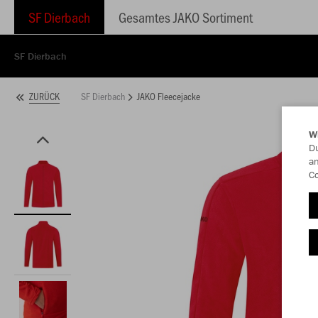
SF Dierbach
Gesamtes JAKO Sortiment
SF Dierbach
SF Dierbach
JAKO Fleecejacke
ZURÜCK
W
Du
an
Co