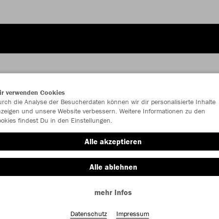
ir verwenden Cookies
rch die Analyse der Besucherdaten können wir dir personalisierte Inhalte
JAK
zeigen und unsere Website verbessern. Weitere Informationen zu den
okies findest Du in den Einstellungen.
rot/weinrot
Alle akzeptieren
Alle ablehnen
mehr Infos
Einzelau
Datenschutz
Impressum