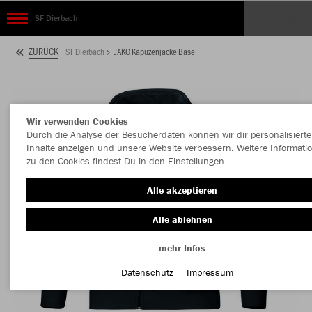
SF Dierbach
ZURÜCK
SF Dierbach
JAKO Kapuzenjacke Base
Wir verwenden Cookies
Durch die Analyse der Besucherdaten können wir dir personalisierte
Inhalte anzeigen und unsere Website verbessern. Weitere Informati
zu den Cookies findest Du in den Einstellungen.
Alle akzeptieren
Alle ablehnen
mehr Infos
Datenschutz
Impressum