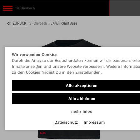
SF Dierbach
ZURÜCK
SF Dierbach
JAKO T-Shirt Base
Wir verwenden Cookies
Durch die Analyse der Besucherdaten können wir dir personalisierte
Inhalte anzeigen und unsere Website verbessern. Weitere Informati
zu den Cookies findest Du in den Einstellungen.
Alle akzeptieren
Alle ablehnen
mehr Infos
Datenschutz
Impressum