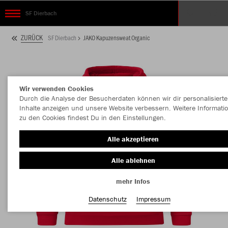
SF Dierbach
ZURÜCK
SF Dierbach
JAKO Kapuzensweat Organic
Wir verwenden Cookies
Durch die Analyse der Besucherdaten können wir dir personalisierte
Inhalte anzeigen und unsere Website verbessern. Weitere Informati
zu den Cookies findest Du in den Einstellungen.
Alle akzeptieren
Alle ablehnen
mehr Infos
Datenschutz
Impressum