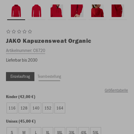
JAKO
Kapuzensweat Organic
Artikelnummer:
C6720
Lieferbar bis 2030
Einzelauftrag
Teambestellung
Größentabelle
Kinder (42,00 €)
116
128
140
152
164
Unisex (45,00 €)
S
M
L
XL
XXL
3XL
4XL
5XL