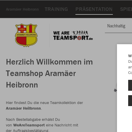
TRAINING
PRÄSENTATION
SPIE
Aramäer Heibronn
Nachhaltig
W
Herzlich Willkommen im
Du
an
Teamshop Aramäer
Co
Heibronn
Hier findest Du die neue Teamkollektion der
Aramäer Heilbronn
.
Nach Bestellabgabe erhälst Du
von
WeAreTeamsport
eine Nachricht mit
der Auftragsbestätigung.