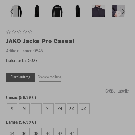
JAKO
Jacke Pro Casual
Artikelnummer:
9845
Lieferbar bis 2027
Einzelauftrag
Teambestellung
Größentabelle
Unisex (56,99 €)
S
M
L
XL
XXL
3XL
4XL
Damen (56,99 €)
34
36
38
40
42
44