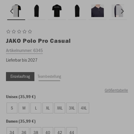
JAKO
Polo Pro Casual
Artikelnummer:
6345
Lieferbar bis 2027
Einzelauftrag
Teambestellung
Größentabelle
Unisex (35,99 €)
S
M
L
XL
XXL
3XL
4XL
Damen (35,99 €)
34
36
38
40
42
44