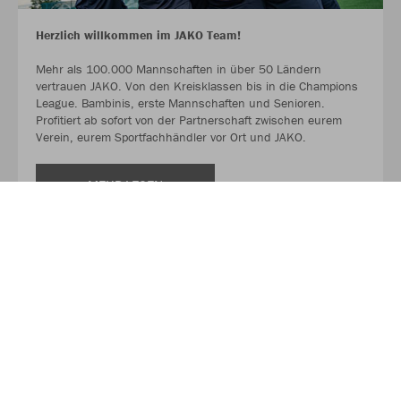
Herzlich willkommen im JAKO Team!
Mehr als 100.000 Mannschaften in über 50 Ländern
vertrauen JAKO. Von den Kreisklassen bis in die Champions
League. Bambinis, erste Mannschaften und Senioren.
Profitiert ab sofort von der Partnerschaft zwischen eurem
Verein, eurem Sportfachhändler vor Ort und JAKO.
MEHR LESEN