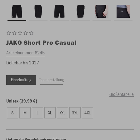
JAKO
Short Pro Casual
Artikelnummer:
6245
Lieferbar bis 2027
Einzelauftrag
Teambestellung
Größentabelle
Unisex (29,99 €)
S
M
L
XL
XXL
3XL
4XL
Optionale Veredelungspositionen