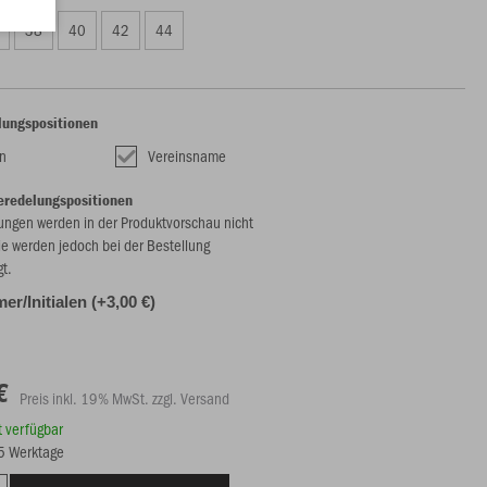
38
40
42
44
lungspositionen
n
Vereinsname
eredelungspositionen
ungen werden in der Produktvorschau nicht
ie werden jedoch bei der Bestellung
gt.
r/Initialen (+3,00 €)
€
Preis inkl. 19% MwSt. zzgl. Versand
rt verfügbar
15 Werktage