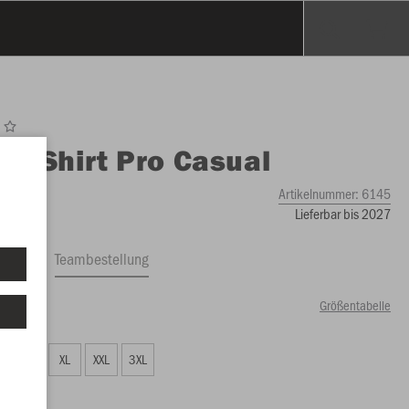
O
T-Shirt Pro Casual
Artikelnummer:
6145
Lieferbar bis 2027
ftrag
Teambestellung
Größentabelle
99 €)
L
XL
XXL
3XL
99 €)