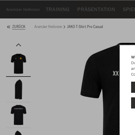
TRAINING
PRÄSENTATION
SPIE
Aramäer Heibronn
Aramäer Heibronn
JAKO T-Shirt Pro Casual
ZURÜCK
W
Du
an
Co