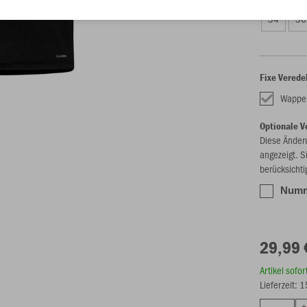
34
36
Fixe Verede
Wappe
Optionale V
Diese Änder
angezeigt. S
berücksichti
Numme
29,99 
Artikel sofo
Lieferzeit: 