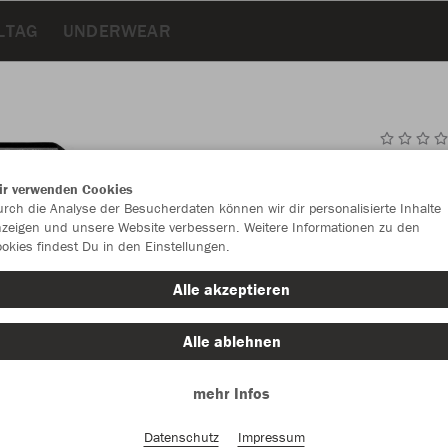
LTAG
UNDERWEAR
JAK
ir verwenden Cookies
rch die Analyse der Besucherdaten können wir dir personalisierte Inhalte
zeigen und unsere Website verbessern. Weitere Informationen zu den
okies findest Du in den Einstellungen.
Einzelau
Alle akzeptieren
Alle ablehnen
Unisex (29,
mehr Infos
S
M
Damen (29,
Datenschutz
Impressum