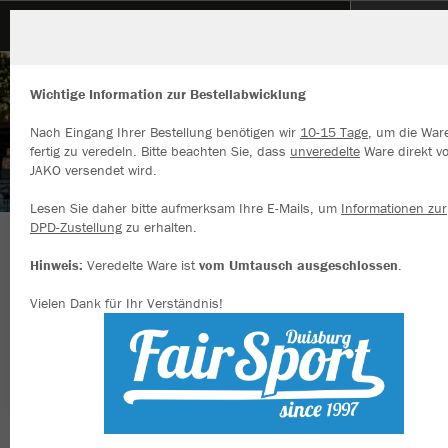
VFL Rhede
Wichtige Information zur Bestellabwicklung
Nach Eingang Ihrer Bestellung benötigen wir
10-15 Tage
, um die War
fertig zu veredeln. Bitte beachten Sie, dass
unveredelte
Ware direkt v
JAKO versendet wird.
Wir verwenden Cookies
Durch die Analyse der Besucherdaten können wir dir personalisierte
Lesen Sie daher bitte aufmerksam Ihre E-Mails, um
Informationen zur
Inhalte anzeigen und unsere Website verbessern. Weitere Informati
DPD-Zustellung
zu erhalten.
zu den Cookies findest Du in den Einstellungen.
WIR SIND EINE MANNSCHAFT..... WIR SIND
Hinweis:
Veredelte Ware ist
vom Umtausch ausgeschlossen
.
Alle akzeptieren
DER VFL !!!!
Vielen Dank für Ihr Verständnis!
Alle ablehnen
mehr Infos
Nachhaltig
Farbe
Datenschutz
Impressum