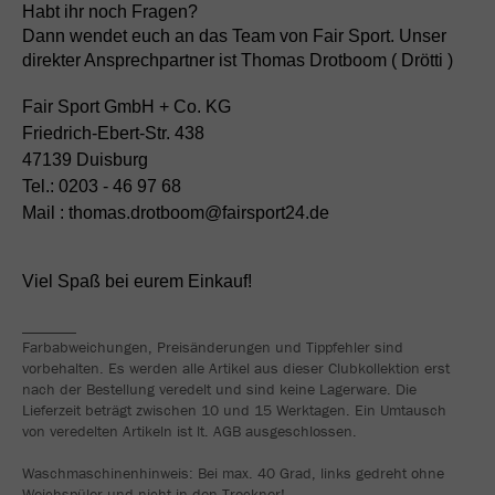
Habt ihr noch Fragen?
Dann wendet euch an das Team von Fair Sport. Unser
direkter Ansprechpartner ist Thomas Drotboom ( Drötti )
Fair Sport GmbH + Co. KG
Friedrich-Ebert-Str. 438
47139 Duisburg
Tel.: 0203 - 46 97 68
Mail : thomas.drotboom@fairsport24.de
Viel Spaß bei eurem Einkauf!
_______
Farbabweichungen, Preisänderungen und Tippfehler sind
vorbehalten. Es werden alle Artikel aus dieser Clubkollektion erst
nach der Bestellung veredelt und sind keine Lagerware. Die
Lieferzeit beträgt zwischen 10 und 15 Werktagen. Ein Umtausch
von veredelten Artikeln ist lt. AGB ausgeschlossen.
Waschmaschinenhinweis: Bei max. 40 Grad, links gedreht ohne
Weichspüler und nicht in den Trockner!