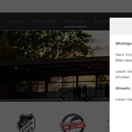
TORHÜTER
TASCHEN
SCHUHE
HAR
VFL Rhede
Wichtige
Nach Ein
W
Bitte bea
Du
an
Lesen Si
Co
erhalten.
Hinweis:
Vielen Da
Farbe