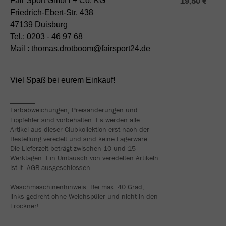
19,50 €
Fair Sport GmbH + Co. KG
Friedrich-Ebert-Str. 438
47139 Duisburg
Tel.: 0203 - 46 97 68
Mail : thomas.drotboom@fairsport24.de
Viel Spaß bei eurem Einkauf!
_______
Farbabweichungen, Preisänderungen und
Tippfehler sind vorbehalten. Es werden alle
Artikel aus dieser Clubkollektion erst nach der
Bestellung veredelt und sind keine Lagerware.
Die Lieferzeit beträgt zwischen 10 und 15
Werktagen. Ein Umtausch von veredelten Artikeln
ist lt. AGB ausgeschlossen.
Waschmaschinenhinweis: Bei max. 40 Grad,
links gedreht ohne Weichspüler und nicht in den
Trockner!