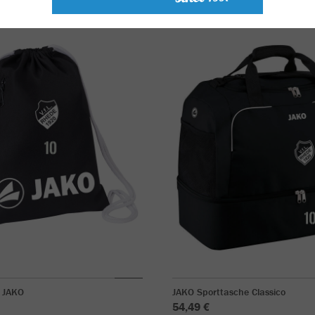
 JAKO
JAKO Sporttasche Classico
54,49 €