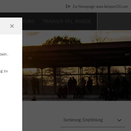
Zur Homepage: www.fairsport24.com
NSAUSRÜSTUNG
TRAINER VFL RHEDE
deln.
ng
zu