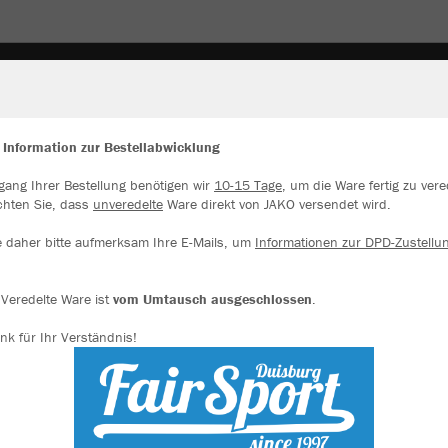
TWARE
SPIELBETRIEB / TRAINING
PRÄSENTATIO
 Information zur Bestellabwicklung
gang Ihrer Bestellung benötigen wir
10-15 Tage
, um die Ware fertig zu vere
ir verwenden Cookies
chten Sie, dass
unveredelte
Ware direkt von JAKO versendet wird.
rch die Analyse der Besucherdaten können wir dir personalisierte Inhalte
zeigen und unsere Website verbessern. Weitere Informationen zu den
e daher bitte aufmerksam Ihre E-Mails, um
Informationen zur DPD-Zustellu
okies findest Du in den Einstellungen.
Alle akzeptieren
Veredelte Ware ist
vom Umtausch ausgeschlossen
.
nk für Ihr Verständnis!
Alle ablehnen
mehr Infos
Datenschutz
Impressum