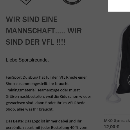
WIR SIND EINE
MANNSCHAFT..... WIR
SIND DER VFL !!!!
Liebe Sportsfreunde,
FairSport Duisburg hat für den VfL Rhede einen
Shop zusammengestellt. Ihr braucht
Trainingsmaterial, Teamanzüge oder müsst
Größen nachbestellen, weil die Kids
schon wieder
gewachsen sind, dann findet Ihr im VfL Rhede
Shop, alles was Ihr braucht.
JAKO Gymsack
Das Beste: Das Logo ist immer dabei und Ihr
12,00 €
persönlich spart mit jeder Bestellung 40 % vom