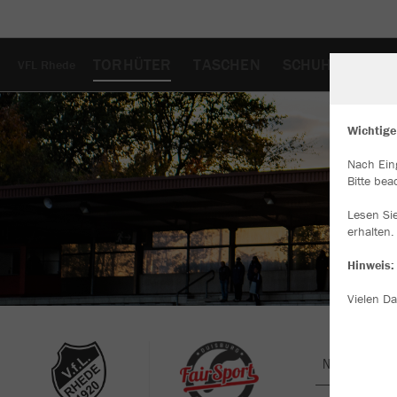
TORHÜTER
TASCHEN
SCHUHE
HAR
VFL Rhede
Wichtige
Nach Ein
W
Bitte bea
Du
an
Lesen Si
Co
erhalten.
Hinweis:
Vielen Da
Nachhaltig