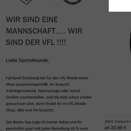
WIR SIND EINE
MANNSCHAFT..... WIR
SIND DER VFL !!!!
Liebe Sportsfreunde,
FairSport Duisburg hat für den VfL Rhede einen
Shop zusammengestellt. Ihr braucht
Trainingsmaterial, Teamanzüge oder müsst
Größen nachbestellen, weil die Kids
schon wieder
gewachsen sind, dann findet Ihr im VfL Rhede
Shop, alles was Ihr braucht.
JAKO Torwart-H
Das Beste: Das Logo ist immer dabei und Ihr
ab 22,50 €
persönlich spart mit jeder Bestellung 40 % vom