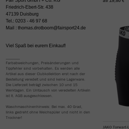
ab 19,50 €
Fair Sport GmbH + Co. KG
Friedrich-Ebert-Str. 438
47139 Duisburg
Tel.: 0203 - 46 97 68
Mail : thomas.drotboom@fairsport24.de
Viel Spaß bei eurem Einkauf!
_______
Farbabweichungen, Preisänderungen und
Tippfehler sind vorbehalten. Es werden alle
Artikel aus dieser Clubkollektion erst nach der
Bestellung veredelt und sind keine Lagerware.
Die Lieferzeit beträgt zwischen 10 und 15
Werktagen. Ein Umtausch von veredelten Artikeln
ist lt. AGB ausgeschlossen.
Waschmaschinenhinweis: Bei max. 40 Grad,
links gedreht ohne Weichspüler und nicht in den
Trockner!
JAKO Torwart-