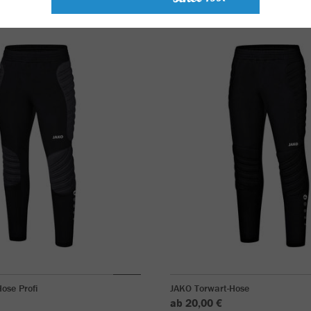
ose Profi
JAKO Torwart-Hose
ab 20,00 €