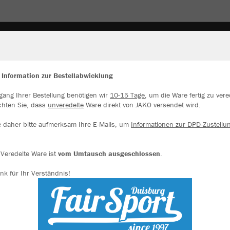
TWARE
SPIELBETRIEB / TRAINING
PRÄSENTATIO
 Information zur Bestellabwicklung
gang Ihrer Bestellung benötigen wir
10-15 Tage
, um die Ware fertig zu vere
ir verwenden Cookies
chten Sie, dass
unveredelte
Ware direkt von JAKO versendet wird.
rch die Analyse der Besucherdaten können wir dir personalisierte Inhalte
zeigen und unsere Website verbessern. Weitere Informationen zu den
e daher bitte aufmerksam Ihre E-Mails, um
Informationen zur DPD-Zustellu
okies findest Du in den Einstellungen.
Alle akzeptieren
Veredelte Ware ist
vom Umtausch ausgeschlossen
.
nk für Ihr Verständnis!
Alle ablehnen
mehr Infos
Farbe
Datenschutz
Impressum