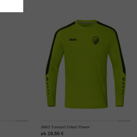
JAKO Torwart-Trikot Power
ab 19,50 €