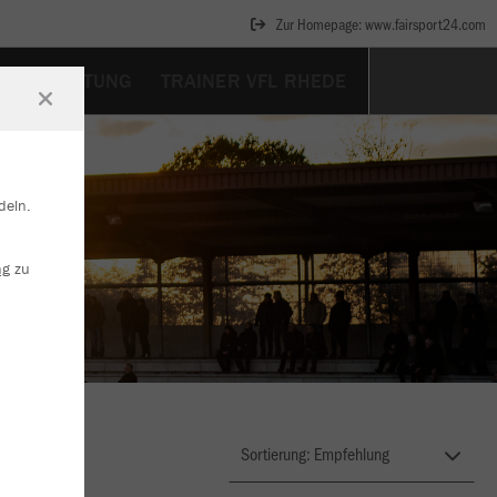
Zur Homepage: www.fairsport24.com
NSAUSRÜSTUNG
TRAINER VFL RHEDE
deln.
ng
zu