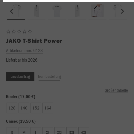
JAKO
T-Shirt Power
Artikelnummer:
6123
Lieferbar bis 2026
Einzelauftrag
Teambestellung
Größentabelle
Kinder (17,00 €)
128
140
152
164
Unisex (19,50 €)
S
M
L
XL
XXL
3XL
4XL