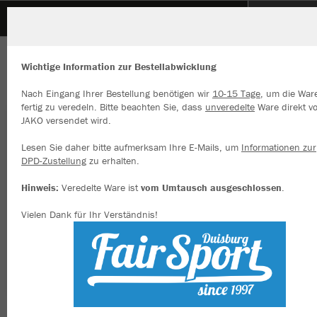
VFL Rhede
ZURÜCK
VFL Rhede
JAKO T-Shirt Power
Wichtige Information zur Bestellabwicklung
Nach Eingang Ihrer Bestellung benötigen wir
10-15 Tage
, um die War
fertig zu veredeln. Bitte beachten Sie, dass
unveredelte
Ware direkt v
JAKO versendet wird.
Wir verwenden Cookies
Durch die Analyse der Besucherdaten können wir dir personalisierte
Lesen Sie daher bitte aufmerksam Ihre E-Mails, um
Informationen zur
Inhalte anzeigen und unsere Website verbessern. Weitere Informati
DPD-Zustellung
zu erhalten.
zu den Cookies findest Du in den Einstellungen.
Hinweis:
Veredelte Ware ist
vom Umtausch ausgeschlossen
.
Alle akzeptieren
Vielen Dank für Ihr Verständnis!
Alle ablehnen
mehr Infos
Datenschutz
Impressum