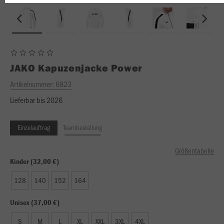
JAKO
Kapuzenjacke Power
Artikelnummer:
6823
Lieferbar bis 2026
Einzelauftrag
Teambestellung
Größentabelle
Kinder (32,00 €)
128
140
152
164
Unisex (37,00 €)
S
M
L
XL
XXL
3XL
4XL