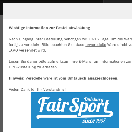
VFL Rhede
ZURÜCK
VFL Rhede
JAKO Kapuzenjacke Power
Wichtige Information zur Bestellabwicklung
Nach Eingang Ihrer Bestellung benötigen wir
10-15 Tage
, um die War
fertig zu veredeln. Bitte beachten Sie, dass
unveredelte
Ware direkt v
JAKO versendet wird.
Wir verwenden Cookies
Durch die Analyse der Besucherdaten können wir dir personalisierte
Lesen Sie daher bitte aufmerksam Ihre E-Mails, um
Informationen zur
Inhalte anzeigen und unsere Website verbessern. Weitere Informati
DPD-Zustellung
zu erhalten.
zu den Cookies findest Du in den Einstellungen.
Hinweis:
Veredelte Ware ist
vom Umtausch ausgeschlossen
.
Alle akzeptieren
Vielen Dank für Ihr Verständnis!
Alle ablehnen
mehr Infos
Datenschutz
Impressum