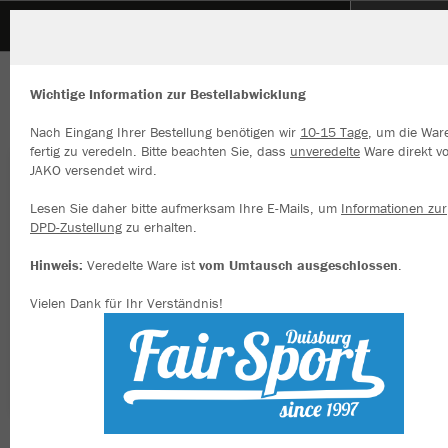
VFL Rhede
ZURÜCK
VFL Rhede
JAKO Sweat Power
Wichtige Information zur Bestellabwicklung
Nach Eingang Ihrer Bestellung benötigen wir
10-15 Tage
, um die War
fertig zu veredeln. Bitte beachten Sie, dass
unveredelte
Ware direkt v
JAKO versendet wird.
Wir verwenden Cookies
Durch die Analyse der Besucherdaten können wir dir personalisierte
Lesen Sie daher bitte aufmerksam Ihre E-Mails, um
Informationen zur
Inhalte anzeigen und unsere Website verbessern. Weitere Informati
DPD-Zustellung
zu erhalten.
zu den Cookies findest Du in den Einstellungen.
Hinweis:
Veredelte Ware ist
vom Umtausch ausgeschlossen
.
Alle akzeptieren
Vielen Dank für Ihr Verständnis!
Alle ablehnen
mehr Infos
Datenschutz
Impressum