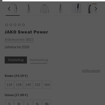
JAKO
Sweat Power
Artikelnummer:
8823
Lieferbar bis 2026
Einzelauftrag
Teambestellung
Größentabelle
Kinder (24,50 €)
116
128
140
152
164
Unisex (27,00 €)
S
M
L
XL
XXL