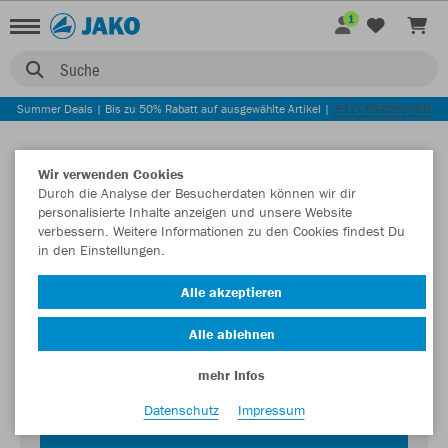
1
Suche
Summer Deals | Bis zu 50% Rabatt auf ausgewählte Artikel |
JETZT ENTDECKEN
Wir verwenden Cookies
Durch die Analyse der Besucherdaten können wir dir
personalisierte Inhalte anzeigen und unsere Website
verbessern. Weitere Informationen zu den Cookies findest Du
in den Einstellungen.
Login zum Teamshop TuS 07 Oberlar
Alle akzeptieren
Passwort
Alle ablehnen
mehr Infos
Datenschutz
Impressum
JETZT EINLOGGEN