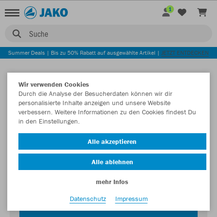
1
Suche
Summer Deals | Bis zu 50% Rabatt auf ausgewählte Artikel |
JETZT ENTDECKEN
Wir verwenden Cookies
Durch die Analyse der Besucherdaten können wir dir
personalisierte Inhalte anzeigen und unsere Website
verbessern. Weitere Informationen zu den Cookies findest Du
in den Einstellungen.
Login zum Teamshop TuS 07 Oberlar
Alle akzeptieren
Passwort
Alle ablehnen
mehr Infos
Datenschutz
Impressum
JETZT EINLOGGEN