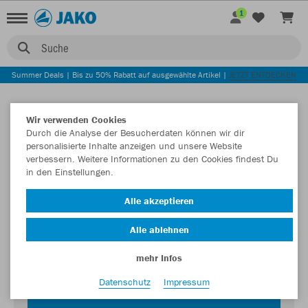
1
Suche
Summer Deals | Bis zu 50% Rabatt auf ausgewählte Artikel |
JETZT ENTDECKEN
Wir verwenden Cookies
Durch die Analyse der Besucherdaten können wir dir
personalisierte Inhalte anzeigen und unsere Website
verbessern. Weitere Informationen zu den Cookies findest Du
in den Einstellungen.
Login zum Teamshop TuS 07 Oberlar
Alle akzeptieren
Passwort
Alle ablehnen
mehr Infos
Datenschutz
Impressum
JETZT EINLOGGEN