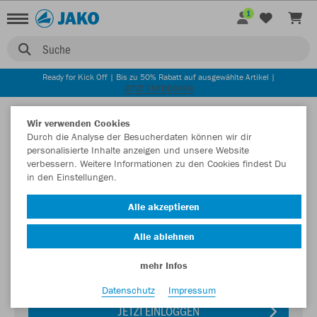
1
Suche
Ready for Kick Off | Bis zu 50% Rabatt auf ausgewählte Artikel |
JETZT ENTDECKEN
Wir verwenden Cookies
Durch die Analyse der Besucherdaten können wir dir
personalisierte Inhalte anzeigen und unsere Website
verbessern. Weitere Informationen zu den Cookies findest Du
in den Einstellungen.
Alle akzeptieren
Login zum Teamshop TuS 07 Oberlar
Alle ablehnen
Passwort
mehr Infos
Datenschutz
Impressum
JETZT EINLOGGEN