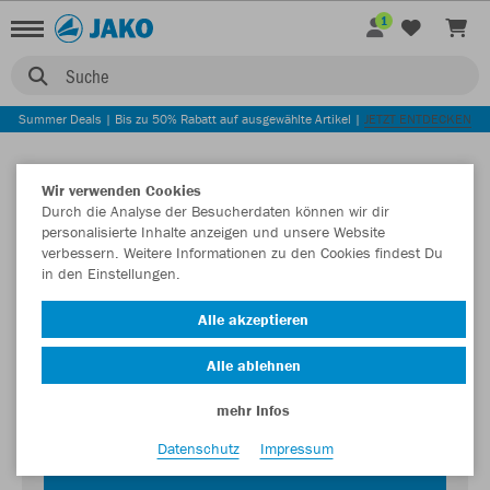
1
Suche
Summer Deals | Bis zu 50% Rabatt auf ausgewählte Artikel |
JETZT ENTDECKEN
Wir verwenden Cookies
Durch die Analyse der Besucherdaten können wir dir
personalisierte Inhalte anzeigen und unsere Website
verbessern. Weitere Informationen zu den Cookies findest Du
in den Einstellungen.
Login zum Teamshop TuS 07 Oberlar
Alle akzeptieren
Passwort
Alle ablehnen
mehr Infos
Datenschutz
Impressum
JETZT EINLOGGEN