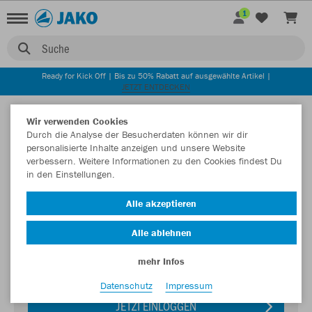
1
Suche
Ready for Kick Off | Bis zu 50% Rabatt auf ausgewählte Artikel |
JETZT ENTDECKEN
Wir verwenden Cookies
Durch die Analyse der Besucherdaten können wir dir
personalisierte Inhalte anzeigen und unsere Website
verbessern. Weitere Informationen zu den Cookies findest Du
in den Einstellungen.
Alle akzeptieren
Login zum Teamshop TuS 07 Oberlar
Alle ablehnen
Passwort
mehr Infos
Datenschutz
Impressum
JETZT EINLOGGEN