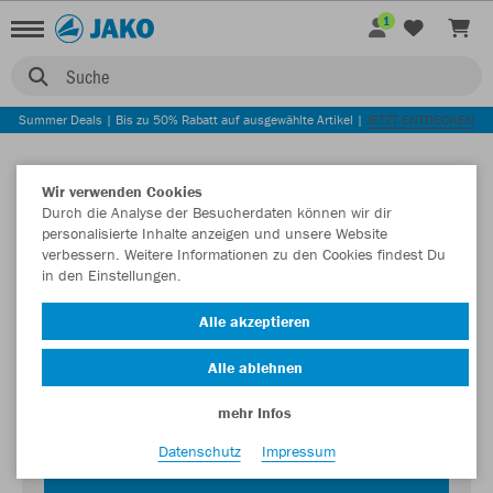
1
Suche
Summer Deals | Bis zu 50% Rabatt auf ausgewählte Artikel |
JETZT ENTDECKEN
Wir verwenden Cookies
Durch die Analyse der Besucherdaten können wir dir
personalisierte Inhalte anzeigen und unsere Website
verbessern. Weitere Informationen zu den Cookies findest Du
in den Einstellungen.
Login zum Teamshop TuS 07 Oberlar
Alle akzeptieren
Passwort
Alle ablehnen
mehr Infos
Datenschutz
Impressum
JETZT EINLOGGEN