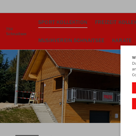
SPORT KOLLEKTION
FREIZEIT KOLLE
TSV
Schnaitsee
MUSIKVEREIN SCHNAITSEE
KARATE
W
Du
an
Co