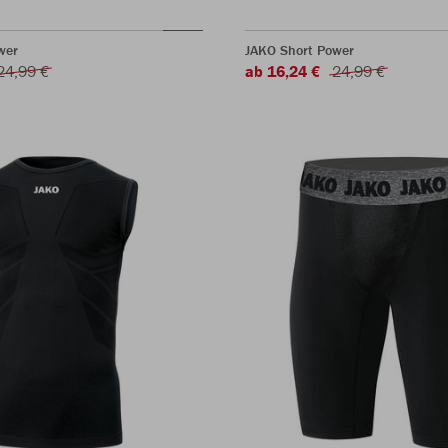
wer
JAKO Short Power
24,99 €
ab 16,24 €
24,99 €