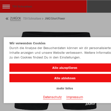
TSV Schnaitsee
ZURÜCK
TSV Schnaitsee
JAKO Short Power
Wir verwenden Cookies
Durch die Analyse der Besucherdaten können wir dir personalisierte
Inhalte anzeigen und unsere Website verbessern. Weitere Informati
zu den Cookies findest Du in den Einstellungen.
Alle akzeptieren
Alle ablehnen
mehr Infos
Datenschutz
Impressum