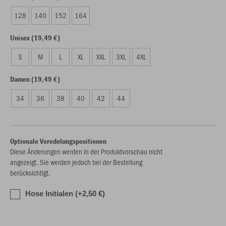
128
140
152
164
Unisex (19,49 €)
S
M
L
XL
XXL
3XL
4XL
Damen (19,49 €)
34
36
38
40
42
44
Optionale Veredelungspositionen
Diese Änderungen werden in der Produktvorschau nicht
angezeigt. Sie werden jedoch bei der Bestellung
berücksichtigt.
Hose Initialen (+2,50 €)