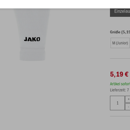
Einzelau
Größe (5,1
M (Junior)
5,19 €
Artikel sofo
Lieferzeit: 