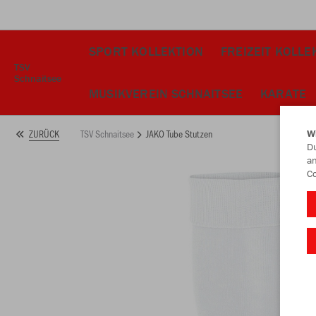
SPORT KOLLEKTION
FREIZEIT KOLLE
TSV
Schnaitsee
MUSIKVEREIN SCHNAITSEE
KARATE
TSV Schnaitsee
JAKO Tube Stutzen
ZURÜCK
W
Du
an
Co