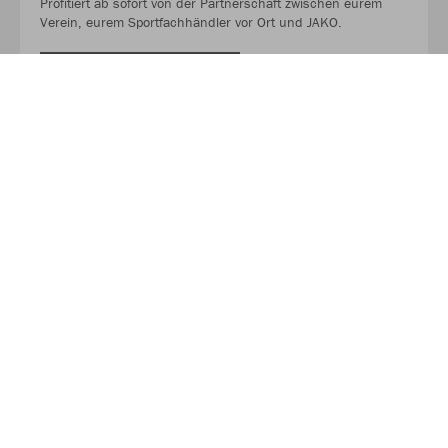
Profitiert ab sofort von der Partnerschaft zwischen eurem
Verein, eurem Sportfachhändler vor Ort und JAKO.
MEHR LESEN
Über JAKO
Aus der Garage zum führenden Teamsport-Ausrüster. Die
Erfolgsgeschichte von JAKO beginnt 1989 und dauert bis
heute an. Seit der Gründung ist es das Ziel von JAKO, der
optimale Partner für alle Teams zu sein. In Deutschland,