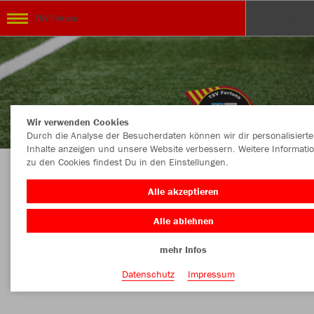
TSV Fortuna
Wir verwenden Cookies
Durch die Analyse der Besucherdaten können wir dir personalisierte
Inhalte anzeigen und unsere Website verbessern. Weitere Informati
zu den Cookies findest Du in den Einstellungen.
Dein Teamshop TSV Fortuna Billigheim-
Alle akzeptieren
Ingenheim powered by Sport Schädler
Alle ablehnen
mehr Infos
Farbe
Datenschutz
Impressum