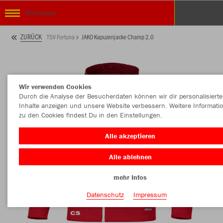
TSV Fortuna
ZURÜCK
TSV Fortuna
JAKO Kapuzenjacke Champ 2.0
Wir verwenden Cookies
Durch die Analyse der Besucherdaten können wir dir personalisierte
Inhalte anzeigen und unsere Website verbessern. Weitere Informati
zu den Cookies findest Du in den Einstellungen.
Alle akzeptieren
Alle ablehnen
mehr Infos
Datenschutz
Impressum