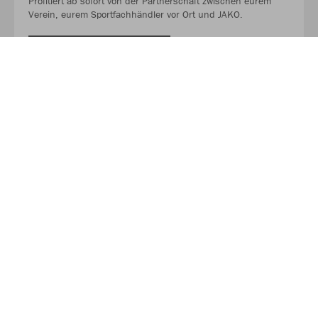
Profitiert ab sofort von der Partnerschaft zwischen eurem
Verein, eurem Sportfachhändler vor Ort und JAKO.
MEHR LESEN
Über JAKO
Aus der Garage zum führenden Teamsport-Ausrüster. Die
Erfolgsgeschichte von JAKO beginnt 1989 und dauert bis
heute an. Seit der Gründung ist es das Ziel von JAKO, der
optimale Partner für alle Teams zu sein. In Deutschland,
weltweit und von der Kreisklasse bis in die Champions