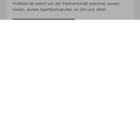
Profitiert ab sofort von der Partnerschaft zwischen eurem
Verein, eurem Sportfachhändler vor Ort und JAKO.
MEHR LESEN
Über JAKO
Aus der Garage zum führenden Teamsport-Ausrüster. Die
Erfolgsgeschichte von JAKO beginnt 1989 und dauert bis
heute an. Seit der Gründung ist es das Ziel von JAKO, der
optimale Partner für alle Teams zu sein. In Deutschland,