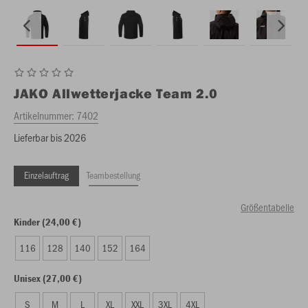
JAKO
Allwetterjacke Team 2.0
Artikelnummer:
7402
Lieferbar bis 2026
Einzelauftrag
Teambestellung
Größentabelle
Kinder (24,00 €)
116
128
140
152
164
Unisex (27,00 €)
S
M
L
XL
XXL
3XL
4XL