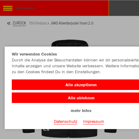
TSV Fortuna
ZURÜCK
TSV Fortuna
JAKO Allwetterjacke Team 2.0
Wir verwenden Cookies
Durch die Analyse der Besucherdaten können wir dir personalisierte
Inhalte anzeigen und unsere Website verbessern. Weitere Informati
zu den Cookies findest Du in den Einstellungen.
Alle akzeptieren
Alle ablehnen
mehr Infos
Datenschutz
Impressum