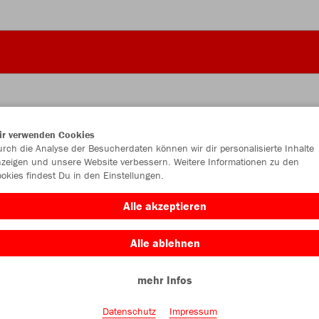
ir verwenden Cookies
JAK
rch die Analyse der Besucherdaten können wir dir personalisierte Inhalte
zeigen und unsere Website verbessern. Weitere Informationen zu den
okies findest Du in den Einstellungen.
citro
Alle akzeptieren
Alle ablehnen
mehr Infos
Einzelau
Datenschutz
Impressum