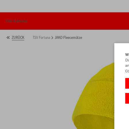
TSV Fortuna
TSV Fortuna
JAKO Fleecemütze
ZURÜCK
W
Du
an
Co