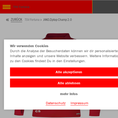
TSV Fortuna
ZURÜCK
TSV Fortuna
JAKO Ziptop Champ 2.0
Wir verwenden Cookies
Durch die Analyse der Besucherdaten können wir dir personalisierte
Inhalte anzeigen und unsere Website verbessern. Weitere Informati
zu den Cookies findest Du in den Einstellungen.
Alle akzeptieren
Alle ablehnen
mehr Infos
Datenschutz
Impressum