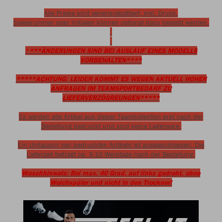
Alle Preise sind vereinsrabattiert, inkl. Druck.
Spielerummer oder Initialen können optional dazu bestellt werden.
*
***ÄNDERUNGEN SIND BEI AUSLAUF EINES MODELLS
VORBEHALTEN****
*****ACHTUNG: LEIDER KOMMT ES WEGEN AKTUELL HOHEN
ANFRAGEN IM TEAMSPORTBEDARF ZU
LIEFERVERZÖGREUNGEN*****
Es werden alle Artikel aus dieser Teamkollektion erst nach der
Bestellung bedruckt und sind keine Lagerware.
Ein Umtausch von bedruckten Artikeln ist ausgeschlossen. Die
Lieferzeit beträgt ca. 3-10 Werktage nach der Bestellung.
Waschhinweis: Bei max. 40 Grad, auf links gedreht, ohne
Weichspüler und nicht in den Trockner!