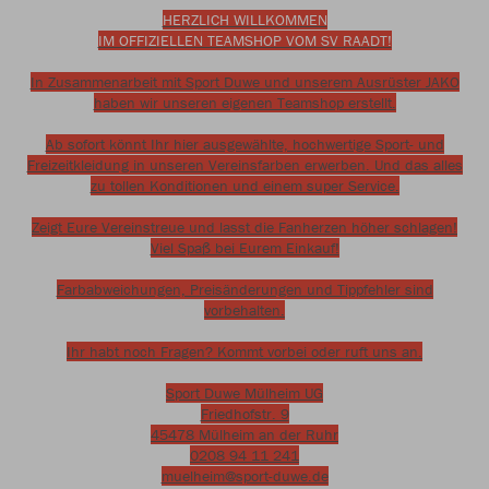
HERZLICH WILLKOMMEN
IM OFFIZIELLEN TEAMSHOP VOM SV RAADT!
In Zusammenarbeit mit Sport Duwe und unserem Ausrüster JAKO
haben wir unseren eigenen Teamshop erstellt.
Ab sofort könnt Ihr hier ausgewählte, hochwertige Sport- und
Freizeitkleidung in unseren Vereinsfarben erwerben. Und das alles
zu tollen Konditionen und einem super Service.
Zeigt Eure Vereinstreue und lasst die Fanherzen höher schlagen!
Viel Spaß bei Eurem Einkauf!
Farbabweichungen, Preisänderungen und Tippfehler sind
vorbehalten.
Ihr habt noch Fragen? Kommt vorbei oder ruft uns an.
Sport Duwe Mülheim UG
Friedhofstr. 9
45478 Mülheim an der Ruhr
0208 94 11 241
muelheim@sport-duwe.de