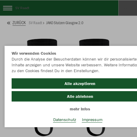
SV Raadt
ZURÜCK
SV Raadt
JAKO Stutzen Glasgow 2.0
Wir verwenden Cookies
Durch die Analyse der Besucherdaten können wir dir personalisierte
Inhalte anzeigen und unsere Website verbessern. Weitere Informati
zu den Cookies findest Du in den Einstellungen.
Alle akzeptieren
Alle ablehnen
mehr Infos
Datenschutz
Impressum