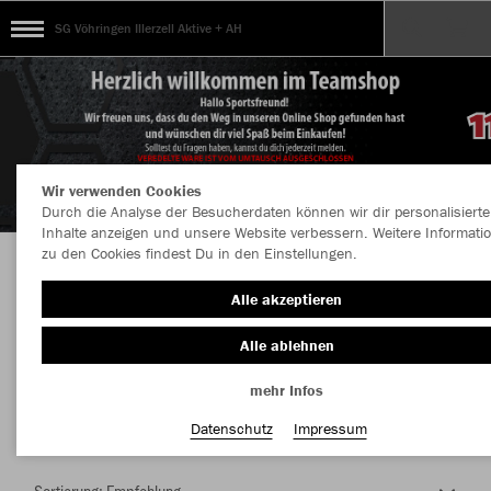
SG Vöhringen Illerzell Aktive + AH
Wir verwenden Cookies
Durch die Analyse der Besucherdaten können wir dir personalisierte
Inhalte anzeigen und unsere Website verbessern. Weitere Informati
zu den Cookies findest Du in den Einstellungen.
Herzlich Willkommen im Teamshop SG
Alle akzeptieren
Vöhringen Illerzell Aktive + AH
Alle ablehnen
mehr Infos
Farbe
Datenschutz
Impressum