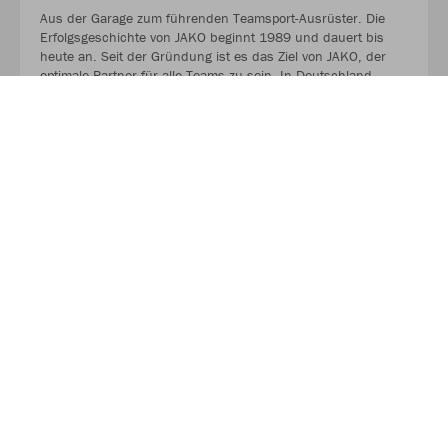
Aus der Garage zum führenden Teamsport-Ausrüster. Die
Erfolgsgeschichte von JAKO beginnt 1989 und dauert bis
heute an. Seit der Gründung ist es das Ziel von JAKO, der
optimale Partner für alle Teams zu sein. In Deutschland,
weltweit und von der Kreisklasse bis in die Champions
League. WE ARE TEAM!
MEHR LESEN
Nachhaltigkeit