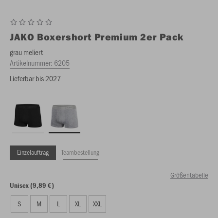
JAKO
Boxershort Premium 2er Pack
grau meliert
Artikelnummer:
6205
Lieferbar bis 2027
Einzelauftrag
Teambestellung
Größentabelle
Unisex (9,89 €)
S
M
L
XL
XXL