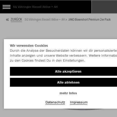
SG Vöhringen Illerzell Aktive + AH
ZURÜCK
SG Vöhringen Illerzell Aktive + AH
JAKO Boxershort Premium 2er Pack
Wir verwenden Cookies
Durch die Analyse der Besucherdaten können wir dir personalisierte
Inhalte anzeigen und unsere Website verbessern. Weitere Informati
zu den Cookies findest Du in den Einstellungen.
Alle akzeptieren
Alle ablehnen
mehr Infos
Datenschutz
Impressum