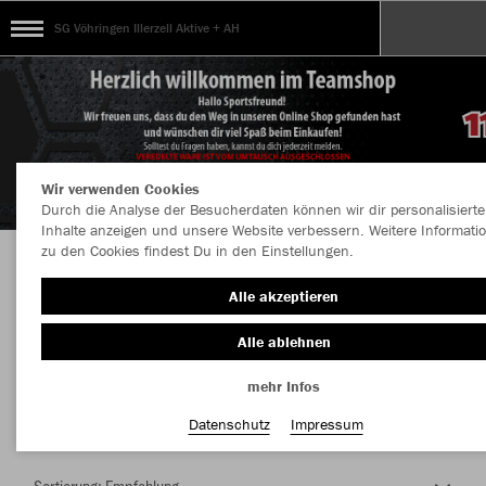
SG Vöhringen Illerzell Aktive + AH
Wir verwenden Cookies
Durch die Analyse der Besucherdaten können wir dir personalisierte
Inhalte anzeigen und unsere Website verbessern. Weitere Informati
zu den Cookies findest Du in den Einstellungen.
Herzlich Willkommen im Teamshop SG
Alle akzeptieren
Vöhringen Illerzell Aktive + AH
Alle ablehnen
mehr Infos
Nachhaltig
Farbe
Datenschutz
Impressum