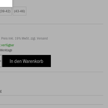
9 €)
(39-42)
(43-46)
Preis inkl. 19% MwSt. zzgl. Versand
rt verfügbar
4 Werktage
In den Warenkorb
ng