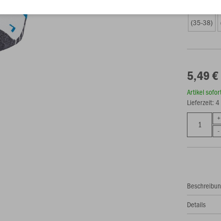
Größe (5,4
(35-38)
5,49 €
Artikel sofo
Lieferzeit: 
Beschreibu
Details