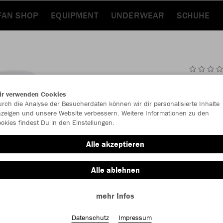
FAN SHOP
EQUIPMENT
UNDERWEAR
SCHUHE
JAK
ir verwenden Cookies
rch die Analyse der Besucherdaten können wir dir personalisierte Inhalte
weiß
zeigen und unsere Website verbessern. Weitere Informationen zu den
okies findest Du in den Einstellungen.
Alle akzeptieren
Alle ablehnen
Einzelau
mehr Infos
Datenschutz
Impressum