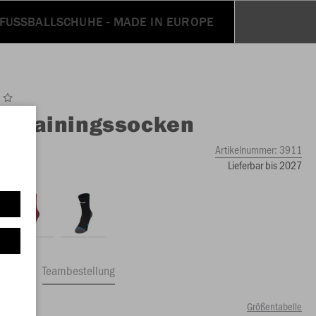
FUSSBALLSCHUHE - MADE IN EUROPE
O
Trainingssocken
Artikelnummer:
3911
Lieferbar bis 2027
ftrag
Teambestellung
Größentabelle