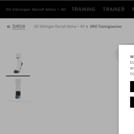
TRAINING
TRAINER
SG Vöhringen Illerzell Aktive + AH
SG Vöhringen Illerzell Aktive + AH
JAKO Trainingssocken
ZURÜCK
W
Du
an
Co