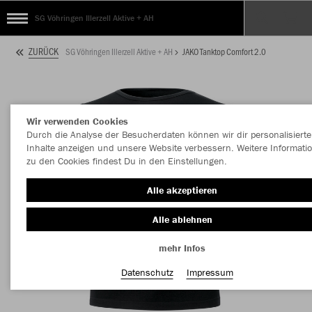
SG Vöhringen Illerzell Aktive + AH
ZURÜCK
SG Vöhringen Illerzell Aktive + AH
JAKO Tanktop Comfort 2.0
Wir verwenden Cookies
Durch die Analyse der Besucherdaten können wir dir personalisierte
Inhalte anzeigen und unsere Website verbessern. Weitere Informati
zu den Cookies findest Du in den Einstellungen.
Alle akzeptieren
Alle ablehnen
mehr Infos
Datenschutz
Impressum