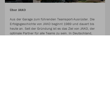
Über JAKO
Aus der Garage zum führenden Teamsport-Ausrüster. Die
Erfolgsgeschichte von JAKO beginnt 1989 und dauert bis
heute an. Seit der Gründung ist es das Ziel von JAKO, der
optimale Partner für alle Teams zu sein. In Deutschland,
weltweit und von der Kreisklasse bis in die Champions
League. WE ARE TEAM!
MEHR LESEN