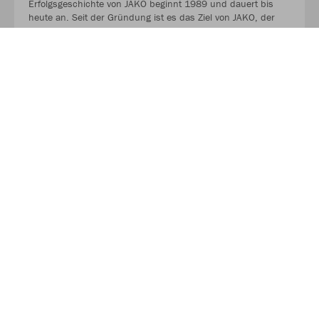
Erfolgsgeschichte von JAKO beginnt 1989 und dauert bis
heute an. Seit der Gründung ist es das Ziel von JAKO, der
optimale Partner für alle Teams zu sein. In Deutschland,
weltweit und von der Kreisklasse bis in die Champions
League. WE ARE TEAM!
MEHR LESEN
Nachhaltigkeit
Als Teamsportler wissen wir, dass Nachhaltigkeit nicht im