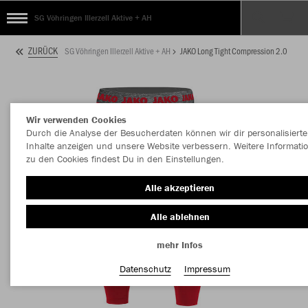
SG Vöhringen Illerzell Aktive + AH
ZURÜCK
SG Vöhringen Illerzell Aktive + AH
JAKO Long Tight Compression 2.0
Wir verwenden Cookies
Durch die Analyse der Besucherdaten können wir dir personalisierte
Inhalte anzeigen und unsere Website verbessern. Weitere Informati
zu den Cookies findest Du in den Einstellungen.
Alle akzeptieren
Alle ablehnen
mehr Infos
Datenschutz
Impressum