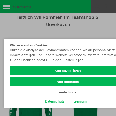
SF Uevekoven
Herzlich Willkommen im Teamshop SF
Uevekoven
Wir verwenden Cookies
Nachhaltig
Farbe
Durch die Analyse der Besucherdaten können wir dir personalisierte
Inhalte anzeigen und unsere Website verbessern. Weitere Informati
zu den Cookies findest Du in den Einstellungen.
Alle akzeptieren
Alle ablehnen
mehr Infos
Datenschutz
Impressum