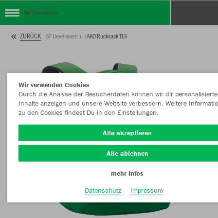
SF Uevekoven
ZURÜCK
SF Uevekoven
JAKO Rucksack TLS
Wir verwenden Cookies
Durch die Analyse der Besucherdaten können wir dir personalisierte
Inhalte anzeigen und unsere Website verbessern. Weitere Informati
zu den Cookies findest Du in den Einstellungen.
Alle akzeptieren
Alle ablehnen
mehr Infos
Datenschutz
Impressum