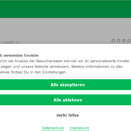
JAK
ir verwenden Cookies
rch die Analyse der Besucherdaten können wir dir personalisierte Inhalte
weiß
zeigen und unsere Website verbessern. Weitere Informationen zu den
okies findest Du in den Einstellungen.
Alle akzeptieren
Alle ablehnen
Einzelau
mehr Infos
Datenschutz
Impressum