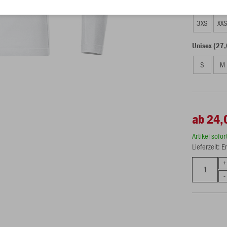
Kinder (24,
3XS
XX
Unisex (27,
S
M
ab 24,
Artikel sofo
Lieferzeit: