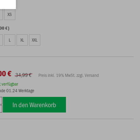
00 €)
S
XS
00 €)
L
XL
XXL
00 €
34,99 €
Preis inkl. 19% MwSt. zzgl. Versand
rt verfügbar
 Ende 01.24 Werktage
In den Warenkorb