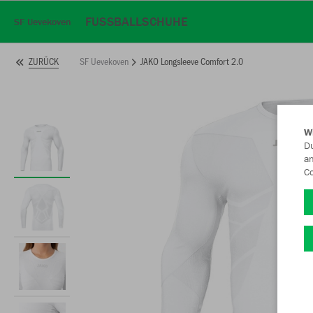
FUSSBALLSCHUHE
SF Uevekoven
SF Uevekoven
JAKO Longsleeve Comfort 2.0
ZURÜCK
W
Du
an
Co